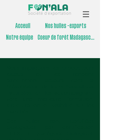
Société d'exportation
Acceuil
Nos huiles -exports
Notre équipe
Coeur de forêt Madagascar
Nous impliquons les
producteurs
locaux
et les rendons
directement
acteurs dans la
préservation
de leurs
ressources
naturelles
, en les accompagnant
vers une meilleure formation,
structuration et visibilité sur les
marchés.
Ces huiles sont
certifiées
biologiques
par certification
ECOCERT (catégorie biologique
pour les pays européens).