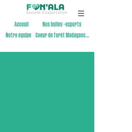
Société d'exportation
Acceuil
Nos huiles -exports
Notre équipe
Coeur de forêt Madagascar
"Agir pour la justice
environnementale et
sociale en refondant
l'équilibre entre forêts et
humains"
Le Programme Madagascar a démarré en 2009
dans la région du Vakinankaratra.
En 2023, Cœur de Forêt Madagascar travaille
dans 6 régions au moyen de 4 projets dont les