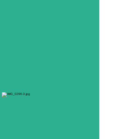
objectifs spécifiques sont les suivants
:
- Restauration et préservation sur le long terme
des écosystèmes forestiers ;
- Diffusion et adoption par les producteurs des
pratiques agroécologiques ;
- Développement d’un commerce équitable et
durable en faveur des organisations de
producteurs.
Découvrir l'équipe Cœur de Forêt
Programme Madagascar