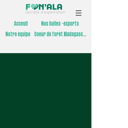
Société d'exportation
Acceuil
Nos huiles -exports
Notre équipe
Coeur de forêt Madagascar
Nous impliquons les
producteurs
locaux
et les rendons
directement
acteurs dans la
préservation
de leurs
ressources
naturelles
, en les accompagnant
vers une meilleure formation,
structuration et visibilité sur les
marchés.
Ces huiles sont
certifiées
biologiques
par certification
ECOCERT (catégorie biologique
pour les pays européens).