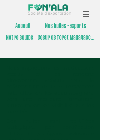
Société d'exportation
Acceuil
Nos huiles -exports
Notre équipe
Coeur de forêt Madagascar
Nous impliquons les
producteurs
locaux
et les rendons
directement
acteurs dans la
préservation
de leurs
ressources
naturelles
, en les accompagnant
vers une meilleure formation,
structuration et visibilité sur les
marchés.
Ces huiles sont
certifiées
biologiques
par certification
ECOCERT (catégorie biologique
pour les pays européens).