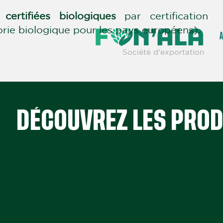
t
certifiées biologiques
par certification
ie biologique pour les pays européens).
A
Société d'exportation
DÉCOUVREZ LES PROD