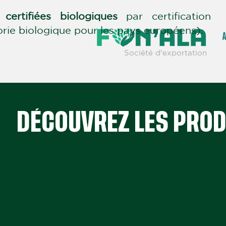
t
certifiées biologiques
par certification
ie biologique pour les pays européens).
A
Société d'exportation
DÉCOUVREZ LES PROD